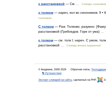
с расстановкой
— См …
Словарь синонимов
с толком
— нареч, кол во синонимов: 9 • б
синонимов
С толком
— Разг. Толково; разумно. [Фамус
расстановкой (Грибоедов. Горе от ума) 
с толком
— см. толк I; нареч. С умом, толк
расстановкой …
Словарь многих выражений
© Академик, 2000-2026
Обратная связь:
Техподдерж
👣 Путешествия
Экспорт словарей на сайты
, сделанные на PHP,
Jo