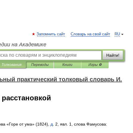
Запомнить сайт
Словарь на свой сайт
RU
едии на Академике
Найти!
Толкования
Переводы
Книги
Игры ⚽
ный практический толковый словарь И.
с расстановкой
ова
«
Горе
от
ума
» (
1824
),
д
.
2
,
явл
.
1
,
слова
Фамусова: