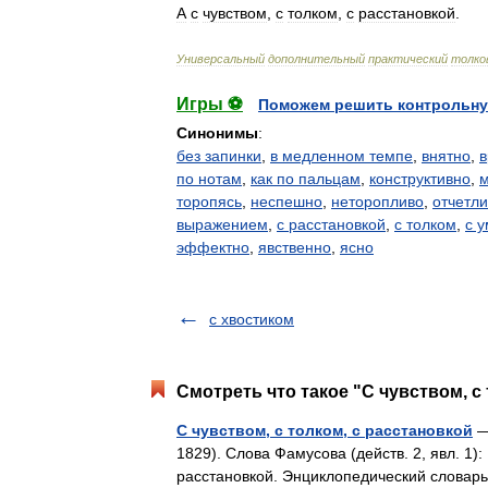
А
с
чувством
,
с
толком
,
с
расстановкой
.
Универсальный
дополнительный
практический
толко
Игры ⚽
Поможем решить контрольну
Синонимы
:
без запинки
,
в медленном темпе
,
внятно
,
в
по нотам
,
как по пальцам
,
конструктивно
,
торопясь
,
неспешно
,
неторопливо
,
отчетл
выражением
,
с расстановкой
,
с толком
,
с 
эффектно
,
явственно
,
ясно
с хвостиком
Смотреть что такое "С чувством, с
С чувством, с толком, с расстановкой
—
1829). Слова Фамусова (действ. 2, явл. 1):
расстановкой. Энциклопедический словар