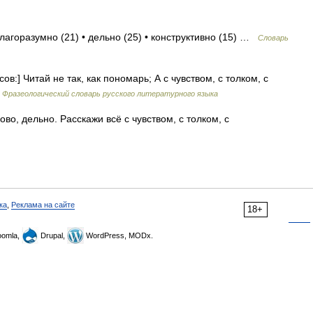
лагоразумно (21) • дельно (25) • конструктивно (15) …
Словарь
ов:] Читай не так, как пономарь; А с чувством, с толком, с
…
Фразеологический словарь русского литературного языка
ово, дельно. Расскажи всё с чувством, с толком, с
ка
,
Реклама на сайте
18+
omla,
Drupal,
WordPress, MODx.