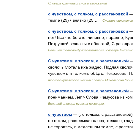
Словарь крылатых слов и выражений
с чувством, с толком, с расстановкой
— 
темпе (29) • внятно (25 …
Словарь синонимов
с чувством, с толком, с расстановкой
— 
нет! Все что богато, чиновно, парадно, Ку
Петрушка! вечно ты с обновкой, С разодра
Большой толково-фразеологический словарь Михель
С чувством, с толком, с расстановкой
—
сволочь глотала ихъ жадно. Подлая сволочь
чувствомъ и толкомъ обѣдъ. Некрасовъ. 
толково-фразеологический словарь Михельсона (ори
С чувством, с толком, с расстановкой
—
пониманием. /em> Слова Фамусова из коме
Большой словарь русских поговорок
с чувством
— (, с толком, с расстановкой)
по нотам, разжевывая слова, толково, гл
не торопясь, в медленном темпе, с расс