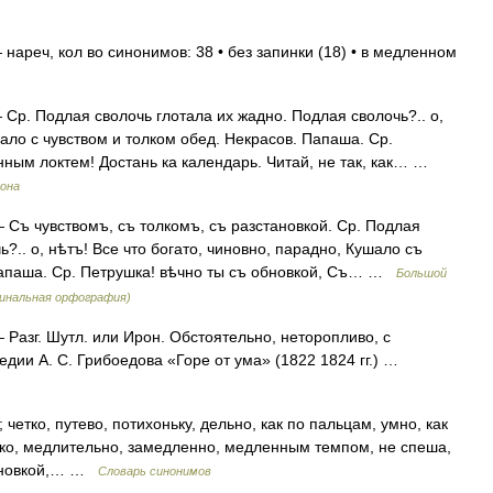
нареч, кол во синонимов: 38 • без запинки (18) • в медленном
Ср. Подлая сволочь глотала их жадно. Подлая сволочь?.. о,
шало с чувством и толком обед. Некрасов. Папаша. Ср.
нным локтем! Достань ка календарь. Читай, не так, как… …
сона
 Съ чувствомъ, съ толкомъ, съ разстановкой. Ср. Подлая
?.. о, нѣтъ! Все что богато, чиновно, парадно, Кушало съ
Папаша. Ср. Петрушка! вѣчно ты съ обновкой, Съ… …
Большой
гинальная орфография)
 Разг. Шутл. или Ирон. Обстоятельно, неторопливо, с
дии А. С. Грибоедова «Горе от ума» (1822 1824 гг.) …
; четко, путево, потихоньку, дельно, как по пальцам, умно, как
адко, медлительно, замедленно, медленным темпом, не спеша,
тановкой,… …
Словарь синонимов