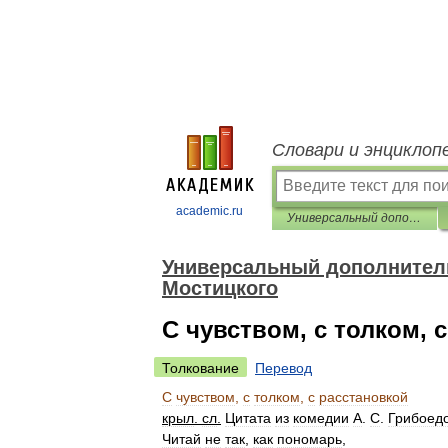
Словари и энциклоп
academic.ru
Универсальный дополнительный практический толковый словарь И. Мостицкого
Универсальный дополнитель
Мостицкого
С чувством, с толком, 
Толкование
Перевод
С
чувством
,
с
толком
,
с
расстановкой
крыл
.
сл
.
Цитата
из
комедии
А
.
С
.
Грибоед
Читай
не
так
,
как
пономарь
,