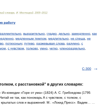
вый
словарь
.
И
.
Мостицкий
.
2005
–
2012
.
ю работу
разумительно
,
выразительно
,
гладко
,
дельно
,
замедленно
,
как
медленно
,
медленным темпом
,
медлительно
,
не спеша
,
не
иво
,
потихоньку
,
путево
,
разжевывая слова
,
разумно
,
с
умом
,
с чувством
,
толково
,
умно
,
четко
,
членораздельно
,
С-300
 толком, с расстановкой" в других словарях:
 Из комедии «Горе от ума» (1824) А. С. Грибоедова (1795
 Читай не так, как пономарь А с чувством, с толком, с
ь крылатых слов и выражений. М.: «Локид Пресс». Вадим… …